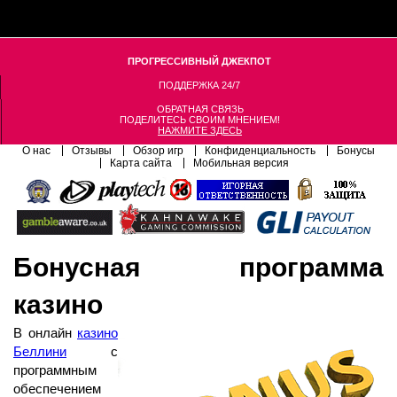
ПРОГРЕССИВНЫЙ ДЖЕКПОТ
ПОДДЕРЖКА 24/7
ОБРАТНАЯ СВЯЗЬ
ПОДЕЛИТЕСЬ СВОИМ МНЕНИЕМ!
НАЖМИТЕ ЗДЕСЬ
О нас
Отзывы
Обзор игр
Конфиденциальность
Бонусы
Карта сайта
Мобильная версия
Бонусная программа
казино
В онлайн
казино
Беллини
с
программным
обеспечением