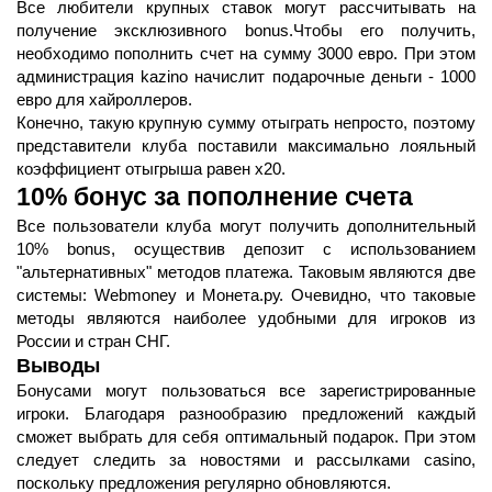
Все любители крупных ставок могут рассчитывать на
получение эксклюзивного bonus.Чтобы его получить,
необходимо пополнить счет на сумму 3000 евро. При этом
администрация kazino начислит подарочные деньги - 1000
евро для хайроллеров.
Конечно, такую крупную сумму отыграть непросто, поэтому
представители клуба поставили максимально лояльный
коэффициент отыгрыша равен х20.
10% бонус за пополнение счета
Все пользователи клуба могут получить дополнительный
10% bonus, осуществив депозит с использованием
"альтернативных" методов платежа. Таковым являются две
системы: Webmoney и Монета.ру. Очевидно, что таковые
методы являются наиболее удобными для игроков из
России и стран СНГ.
Выводы
Бонусами могут пользоваться все зарегистрированные
игроки. Благодаря разнообразию предложений каждый
сможет выбрать для себя оптимальный подарок. При этом
следует следить за новостями и рассылками casino,
поскольку предложения регулярно обновляются.